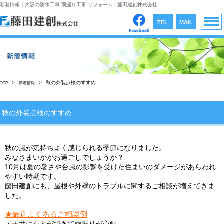
新着情報｜大阪の防水工事 雨漏り工事 リフォーム | 藤田建創株式会社
TEL
MAIL
MEN
>
>
秋の外装点検のすすめ
TOP
新着情報
秋の外装点検のすすめ
秋の風が気持ちよく感じられる季節になりました。
みなさまいかがお過ごしでしょうか？
10月は夏の暑さや台風の影響を受けた住まいのダメージがあらわれ
やすい時期です。
藤田建創にも、屋根や外壁のトラブルに関するご相談が増えてきま
した。
★最近よくあるご相談例
・天井にシミができて雨漏りが心配