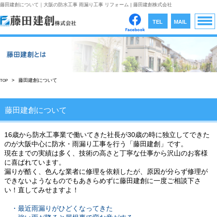
藤田建創について｜大阪の防水工事 雨漏り工事 リフォーム | 藤田建創株式会社
TEL
MAIL
MEN
>
藤田建創について
TOP
藤田建創について
16歳から防水工事業で働いてきた社長が30歳の時に独立してできた
のが大阪中心に防水・雨漏り工事を行う「藤田建創」です。
現在までの実績は多く、技術の高さと丁寧な仕事から沢山のお客様
に喜ばれています。
漏りが酷く、色んな業者に修理を依頼したが、原因が分らず修理が
できないようなものでもあきらめずに藤田建創に一度ご相談下さ
い！直してみせますよ！
・最近雨漏りがひどくなってきた